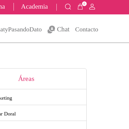
0
ma
Academia
atyPasandoDato
Chat
Contacto
Áreas
keting
ar Doral