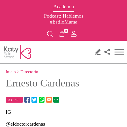
Academia
Podcast: Hablemos
#EstiloMama
0
Inicio
>
Directorio
Ernesto Cardenas
49
IG
@eldoctorcardenas