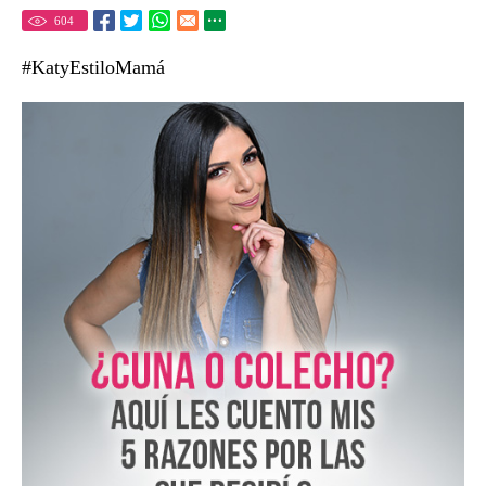
604
#KatyEstiloMamá