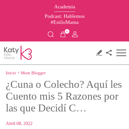
Academia
Podcast: Hablemos
#EstiloMama
0
Inicio
>
Mom Blogger
¿Cuna o Colecho? Aquí les
Cuento mis 5 Razones por
las que Decidí C…
Abril 08, 2022