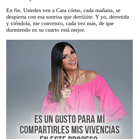
En fin. Ustedes ven a Cata cómo, cada mañana, se
despierta con esa sonrisa que derriiiite. Y yo, derretida
y viéndola, me convenzo, cada vez más, de que
durmiendo en su cuarto está mejor.