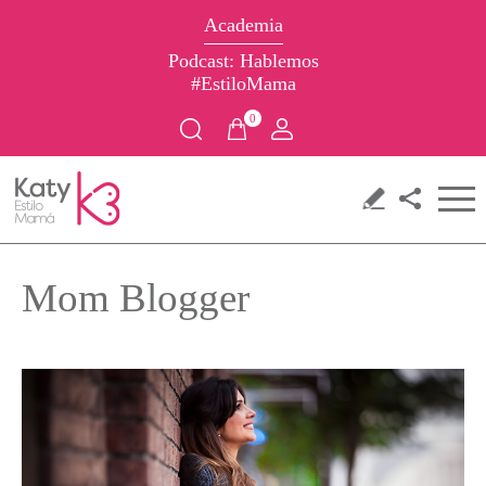
Academia
Podcast: Hablemos
#EstiloMama
0
Mom Blogger